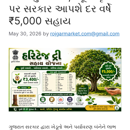
પર સરકાર આપશે દર વર્ષે
₹5,000 સહાય
May 30, 2026
by
rojgarmarket.com@gmail.com
ગુજરાત સરકાર દ્વારા ખેડૂતો અને પર્યાવરણ બંનેને લાભ