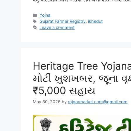
Categories
Yojna
Tags
Gujarat Farmer Registry
,
ikhedut
Leave a comment
Heritage Tree Yojana 
મોટી ખુશખબર, જૂના વૃક
₹5,000 સહાય
May 30, 2026
by
rojgarmarket.com@gmail.com