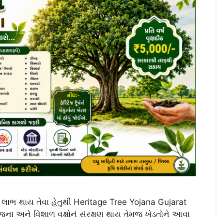
ને લાભ થાય તેવા હેતુથી Heritage Tree Yojana Gujarat
ૂના અને વિશાળ વૃક્ષોનું સંરક્ષણ થાય તેમજ ખેડૂતોને આવા