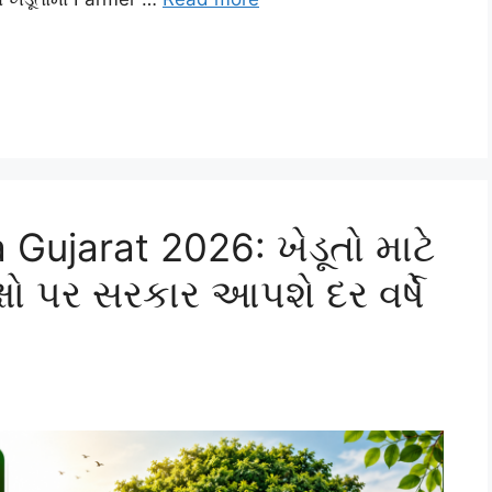
Gujarat 2026: ખેડૂતો માટે
્ષો પર સરકાર આપશે દર વર્ષે