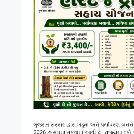
ગુજરાત સરકાર દ્વારા ખેડૂતો અને પર્યાવરણ બંને
2026 અમલમાં મૂકવામાં આવી છે. રાજ્યમાં વર્ષો જ