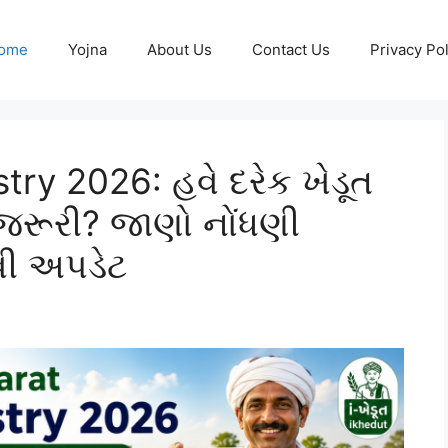
ome
Yojna
About Us
Contact Us
Privacy Pol
try 2026: હવે દરેક ખેડૂત
જરૂરી? જાણો નોંધણી
વી અપડેટ