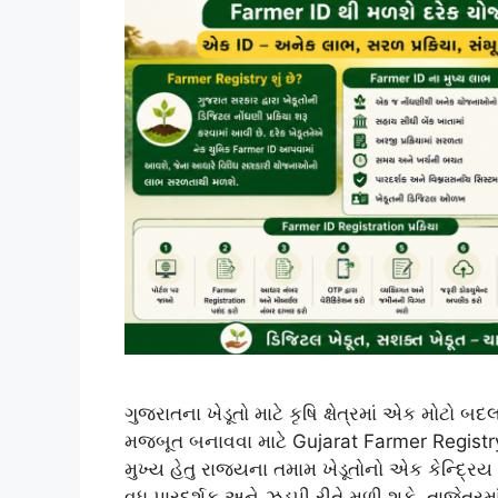
ગુજરાતના ખેડૂતો માટે કૃષિ ક્ષેત્રમાં એક મોટો
મજબૂત બનાવવા માટે Gujarat Farmer Registr
મુખ્ય હેતુ રાજ્યના તમામ ખેડૂતોનો એક કેન્દ્
વધુ પારદર્શક અને ઝડપી રીતે મળી શકે. તાજેતરમા