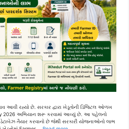
 બદલાવ આવી રહ્યો છે. સરકાર દ્વારા ખેડૂતોની ડિજિટલ ઓળખ
y 2026 અભિયાન શરૂ કરવામાં આવ્યું છે. આ પહેલનો
રિય ડેટાબેઝ તૈયાર કરવાનો છે જેથી સરકારી યોજનાઓનો લાભ
ં ખેડૂતોમાં Farmer …
Read more